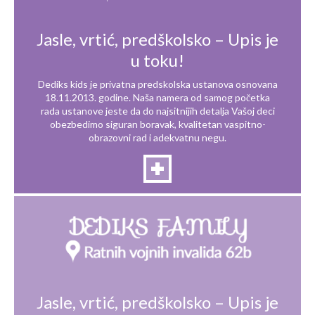
Jasle, vrtić, predškolsko – Upis je
u toku!
Dediks kids je privatna predskolska ustanova osnovana
18.11.2013. godine. Naša namera od samog početka
rada ustanove jeste da do najsitnijih detalja Vašoj deci
obezbedimo siguran boravak, kvalitetan vaspitno-
obrazovni rad i adekvatnu negu.
Jasle, vrtić, predškolsko – Upis je