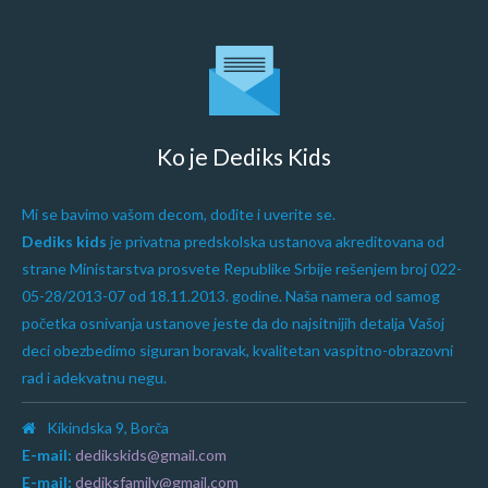
Ko je Dediks Kids
Mi se bavimo vašom decom, dođite i uverite se.
Dediks kids
je privatna predskolska ustanova akreditovana od
strane Ministarstva prosvete Republike Srbije rešenjem broj 022-
05-28/2013-07 od 18.11.2013. godine. Naša namera od samog
početka osnivanja ustanove jeste da do najsitnijih detalja Vašoj
deci obezbedimo siguran boravak, kvalitetan vaspitno-obrazovni
rad i adekvatnu negu.
Kikindska 9, Borča
E-mail:
dedikskids@gmail.com
E-mail:
dediksfamily@gmail.com