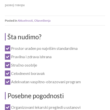
развој говора
Posted in
Aktuelnosti
,
Obaveštenja
Šta nudimo?
Prostor urađen po najvišim standardima
Pravilna i zdrava ishrana
Stručno osoblje
Celodnevni boravak
Adekvatan vaspitno-obrazovani program
Posebne pogodnosti
Organizovani lekarski pregledi u ustanovi