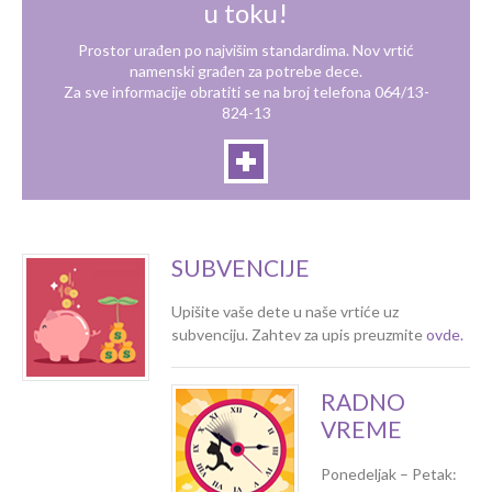
u toku!
Prostor urađen po najvišim standardima. Nov vrtić
namenski građen za potrebe dece.
Za sve informacije obratiti se na broj telefona 064/13-
824-13
SUBVENCIJE
Upišite vaše dete u naše vrtiće uz
subvenciju. Zahtev za upis preuzmite
ovde.
RADNO
VREME
Ponedeljak – Petak: