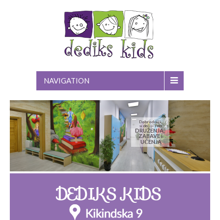
NAVIGATION
Dobrodošli
u dečiji svet
DRUŽENJA,
ZABAVE i
UČENJA