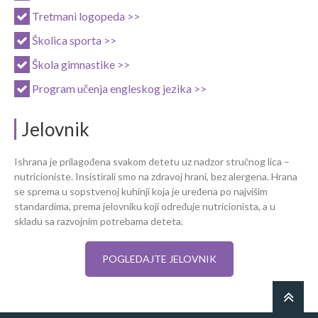
Tretmani logopeda >>
Školica sporta >>
Škola gimnastike >>
Program učenja engleskog jezika >>
Jelovnik
Ishrana je prilagođena svakom detetu uz nadzor stručnog lica –
nutricioniste. Insistirali smo na zdravoj hrani, bez alergena. Hrana
se sprema u sopstvenoj kuhinji koja je uređena po najvišim
standardima, prema jelovniku koji određuje nutricionista, a u
skladu sa razvojnim potrebama deteta.
POGLEDAJTE JELOVNIK