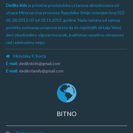
Dediks kids
je privatna predskolska ustanova akreditovana od
strane Ministarstva prosvete Republike Srbije rešenjem broj 022-
05-28/2013-07 od 18.11.2013. godine. Naša namera od samog
početka osnivanja ustanove jeste da do najsitnijih detalja Vašoj
deci obezbedimo siguran boravak, kvalitetan vaspitno-obrazovni
rad i adekvatnu negu.
Kikindska 9, Borča
E-mail:
dedikskids@gmail.com
E-mail:
dediksfamily@gmail.com
BITNO
Zahtev za upis