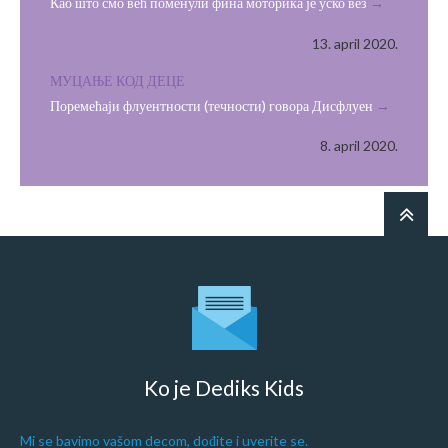
Као што смо већ поменули фина моторика је уско вез
13. april 2020.
МУЦАЊЕ КОД ДЕЦЕ
Поремећаји флуентности (течности) говора Дисфлуен
8. april 2020.
Ko je Dediks Kids
Mi se bavimo vašom decom, dođite i uverite se.