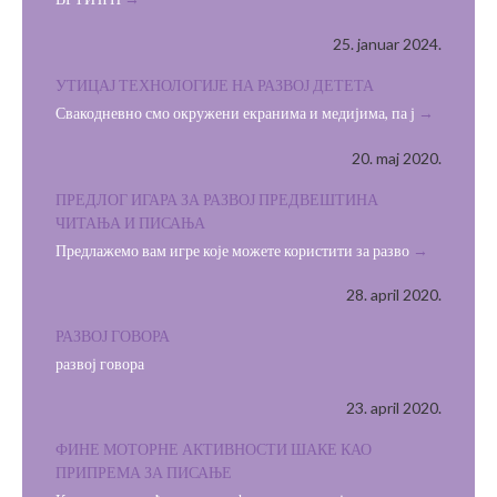
25. januar 2024.
УТИЦАЈ ТЕХНОЛОГИЈЕ НА РАЗВОЈ ДЕТЕТА
Свакодневно смо окружени екранима и медијима, па ј
20. maj 2020.
ПРЕДЛОГ ИГАРА ЗА РАЗВОЈ ПРЕДВЕШТИНА
ЧИТАЊА И ПИСАЊА
Предлажемо вам игре које можете користити за разво
28. april 2020.
РАЗВОЈ ГОВОРА
развој говора
23. april 2020.
ФИНЕ МОТОРНЕ АКТИВНОСТИ ШАКЕ КАО
ПРИПРЕМА ЗА ПИСАЊЕ