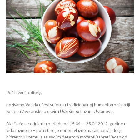
Poštovani roditelji,
pozivamo Vas da učestvujete u tradicionalnoj humanitarnoj akciji
za decu Zvečanske u okviru Uskršnjeg bazara Ustanove.
Akcija će se održati u periodu od 15.04. – 25.04.2019. godine u
vidu razmene – potrebno je doneti vlažne maramice i/ili dečju
hidrantnu kremu, a sa svojim detetom možete izabrati jedan od