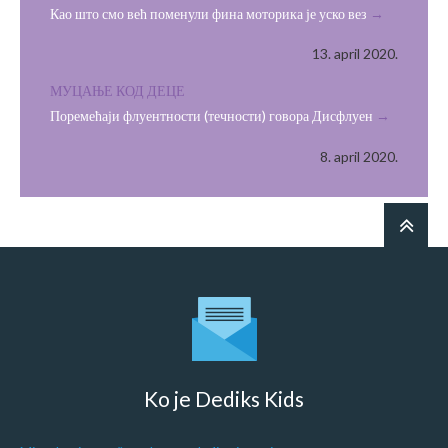
Као што смо већ поменули фина моторика је уско вез
13. april 2020.
МУЦАЊЕ КОД ДЕЦЕ
Поремећаји флуентности (течности) говора Дисфлуен
8. april 2020.
Ko je Dediks Kids