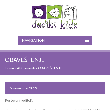
NAVIGATION
OBAVEŠTENJE
Home
»
Aktuelnosti
»
OBAVEŠTENJE
5. novembar 2019.
Poštovani roditelji,