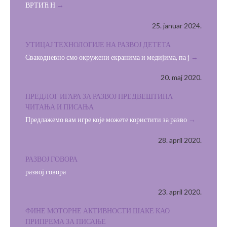
ВРТИЋ Н
25. januar 2024.
УТИЦАЈ ТЕХНОЛОГИЈЕ НА РАЗВОЈ ДЕТЕТА
Свакодневно смо окружени екранима и медијима, па ј
20. maj 2020.
ПРЕДЛОГ ИГАРА ЗА РАЗВОЈ ПРЕДВЕШТИНА
ЧИТАЊА И ПИСАЊА
Предлажемо вам игре које можете користити за разво
28. april 2020.
РАЗВОЈ ГОВОРА
развој говора
23. april 2020.
ФИНЕ МОТОРНЕ АКТИВНОСТИ ШАКЕ КАО
ПРИПРЕМА ЗА ПИСАЊЕ