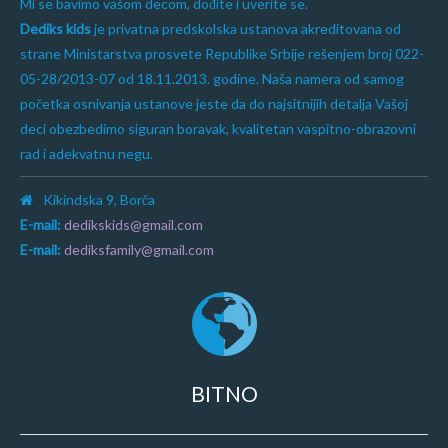
Mi se bavimo vašom decom, dođite i uverite se.
Dediks kids
je privatna predskolska ustanova akreditovana od
strane Ministarstva prosvete Republike Srbije rešenjem broj 022-
05-28/2013-07 od 18.11.2013. godine. Naša namera od samog
početka osnivanja ustanove jeste da do najsitnijih detalja Vašoj
deci obezbedimo siguran boravak, kvalitetan vaspitno-obrazovni
rad i adekvatnu negu.
Kikindska 9, Borča
E-mail:
dedikskids@gmail.com
E-mail:
dediksfamily@gmail.com
BITNO